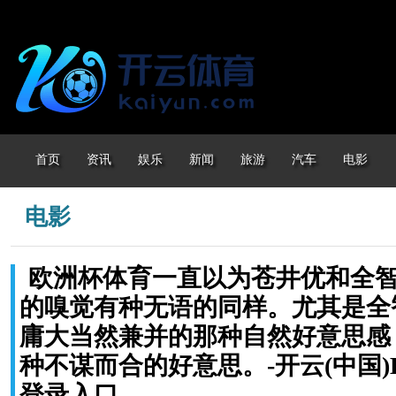
首页
资讯
娱乐
新闻
旅游
汽车
电影
电影
欧洲杯体育一直以为苍井优和全
的嗅觉有种无语的同样。尤其是全
庸大当然兼并的那种自然好意思感
种不谋而合的好意思。-开云(中国)Ka
登录入口