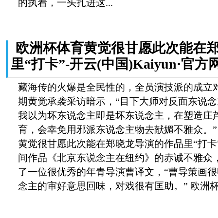
的执着，一头扎进这...
欧洲杯体育黄觉很甘愿此次能在
里“打卡”-开云(中国)Kaiyun·官方
藏海传的火爆是全民性的，全员演技派的成立
期黄觉承袭采访暗示，“目下大师对反面东说
我以为坏东说念主即是坏东说念主，在塑造庄
育，会幸免用邪派东说念主物去献媚不雅众。”
黄觉很甘愿此次能在郑晓龙导演的作品里“打卡
间作品《北京东说念主在纽约》的赤诚不雅众
了一位很优秀的年青导演曹译文，“曹导策画
念主的审好意思回味，对戏很有匡助。” 欧洲杯体