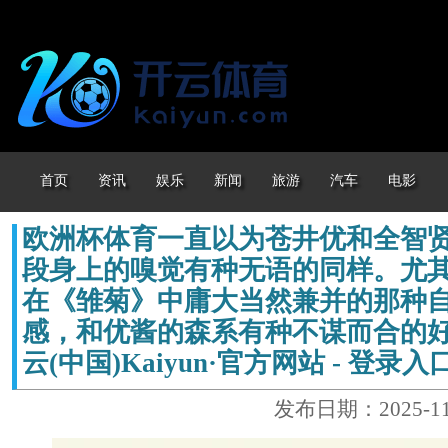
首页
资讯
娱乐
新闻
旅游
汽车
电影
欧洲杯体育一直以为苍井优和全智
段身上的嗅觉有种无语的同样。尤
在《雏菊》中庸大当然兼并的那种
感，和优酱的森系有种不谋而合的好
云(中国)Kaiyun·官方网站 - 登录入
发布日期：2025-11