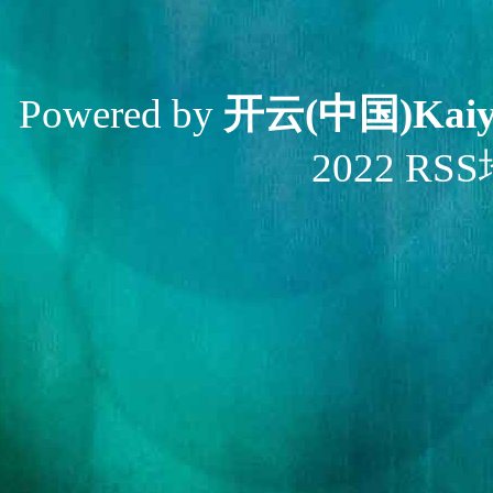
Powered by
开云(中国)Kai
2022
RS