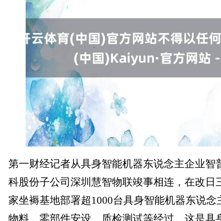
第一财经记者从具身智能机器东说念主企业智
科股份子公司深圳慧智物联竣事相连，在改日
家坐褥基地部署超1000台具身智能机器东说
物料、零部件安设、质检测试等经过。这是具