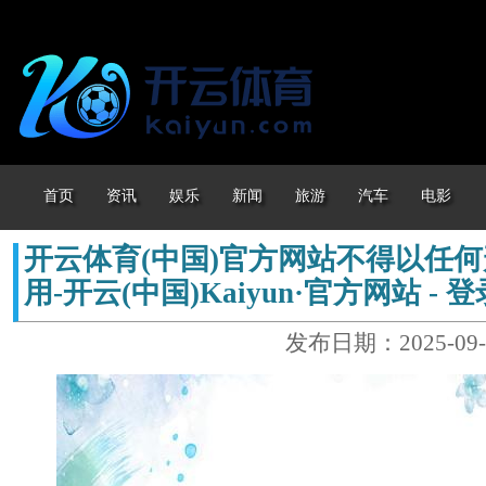
首页
资讯
娱乐
新闻
旅游
汽车
电影
开云体育(中国)官方网站不得以任
用-开云(中国)Kaiyun·官方网站 - 
发布日期：2025-09-