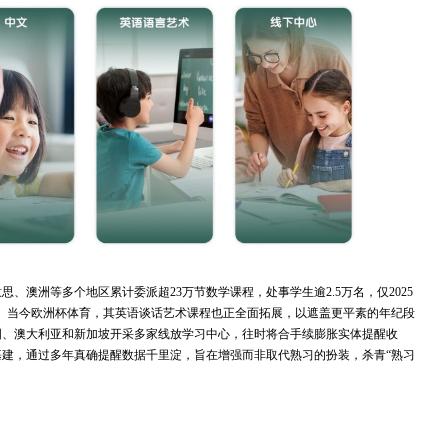
北好意思、澳洲等多个地区累计委派超23万节数学课程，处事学生逾2.5万名，仅2025
长。当今欧洲杯体育，其英语谈话艺术课程也正全面拓展，以遮盖更平素的年纪段
好意思国、澳大利亚和新加坡开采多家线放学习中心，往时将合手续膨胀实体提醒收
主研发的AI基建，通过多年真确提醒数据千里淀，旨在增强而非取代熟习的扮装，杀青“熟习