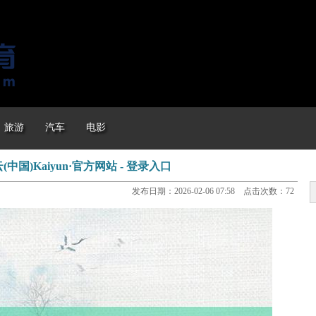
旅游
汽车
电影
国)Kaiyun·官方网站 - 登录入口
发布日期：2026-02-06 07:58 点击次数：72