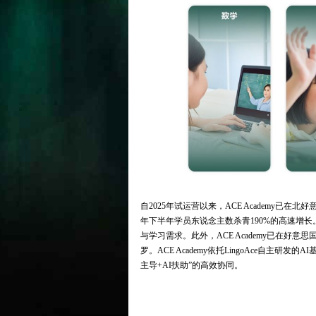
自2025年试运营以来，ACE Academy已在
年下半年学员东说念主数杀青190%的高速增
与学习需求。此外，ACE Academy已在
罗。ACE Academy依托LingoAce自
主导+AI扶助”的高效协同。