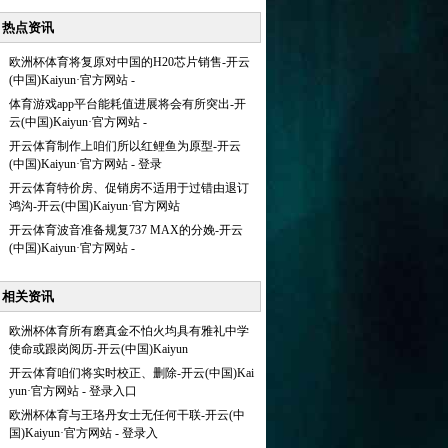
热点资讯
欧洲杯体育将复原对中国的H20芯片销售-开云
(中国)Kaiyun·官方网站 -
体育游戏app平台能耗值进展将会有所突出-开
云(中国)Kaiyun·官方网站 -
开云体育制作上咱们所以红鲤鱼为原型-开云
(中国)Kaiyun·官方网站 - 登录
开云体育特价房、促销房不适用于过错由退订
鸿沟-开云(中国)Kaiyun·官方网站
开云体育波音准备规复737 MAX的分娩-开云
(中国)Kaiyun·官方网站 -
相关资讯
欧洲杯体育所有磨真金不怕火均具有雅礼中学
使命或跟岗阅历-开云(中国)Kaiyun
开云体育咱们将实时校正、删除-开云(中国)Kai
yun·官方网站 - 登录入口
欧洲杯体育与王珞丹女士无任何干联-开云(中
国)Kaiyun·官方网站 - 登录入