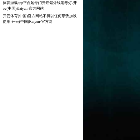
体育游戏app平台她专门开启紫外线消毒灯-开
云(中国)Kaiyun·官方网站 -
开云体育(中国)官方网站不得以任何形势加以
使用-开云(中国)Kaiyun·官方网