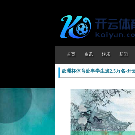
首页
资讯
娱乐
新闻
欧洲杯体育处事学生逾2.5万名-开云(中