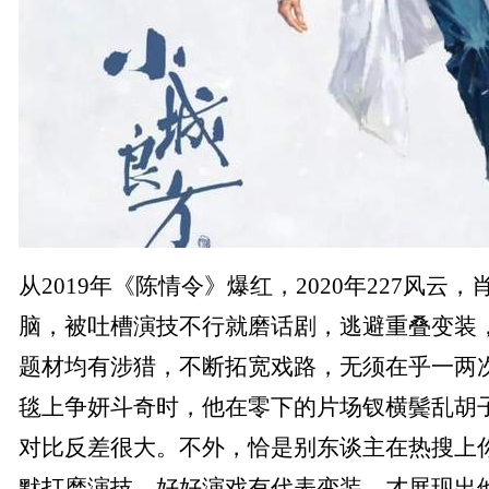
从2019年《陈情令》爆红，2020年227风云
脑，被吐槽演技不行就磨话剧，逃避重叠变装
题材均有涉猎，不断拓宽戏路，无须在乎一两
毯上争妍斗奇时，他在零下的片场钗横鬓乱胡子
对比反差很大。不外，恰是别东谈主在热搜上
默打磨演技，好好演戏有代表变装，才展现出