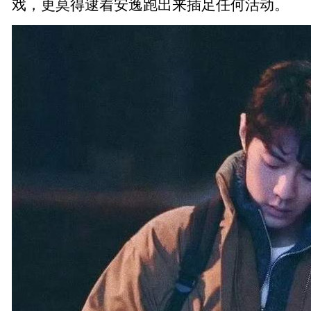
戏，更莫得逮着安逸跑出来插足任何活动。