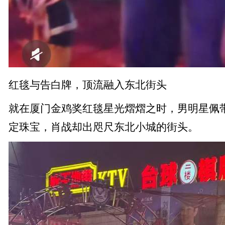
红毯与告白牌，顶流融入东北街头
就在厦门金鸡奖红毯星光熠熠之时，男明星佩
定珠宝，肖战却出咫尺东北小城的街头。