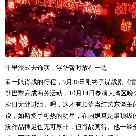
千里浸式去饰演，浮华暂时放在一边
看一眼肖战的行程，9月30日刚终了谍战剧《情
赴巴黎完成商务活动，10月14日参演大湾区晚会
次日无缝进组。嗯，这才有顶流当红艺东谈主
说，如斯炙手可热的明星，在内娱算是最顶级
没作品插足也无可厚非，但肖战莫得。他一经