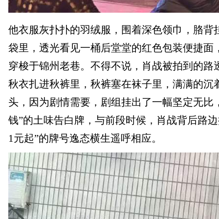
他衣服灰扑扑的羽绒服，围着深色领巾，胳背
袋里，透光看见一桶后堂堂的红色包装便捷面
穿梭于锦州老巷。不得不说，肖战被拍到的路
秋衣扎进秋裤里，秋裤塞在袜子里，满满的沉
头，因为剧情需要，剧组挂出了一幅坚定无比
钱”的土味告白牌，与前段时候，肖战背后路边
1元起”的牌号逸态横生遥呼相应。