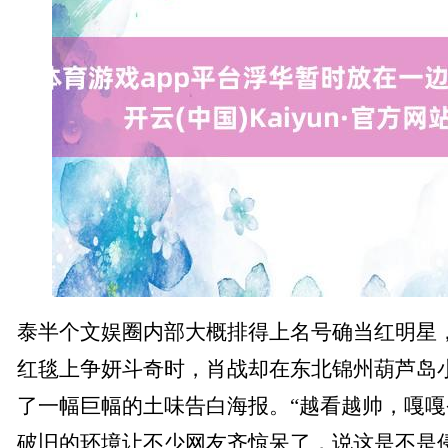
泰半个文娱圈内部大概排得上名号确当红明星
红毯上争妍斗奇时，肖战却在东北锦州葫芦岛
了一幅巨幅的土味告白海报。“越看越帅，嘎嘎省钱
破旧的环境让不少网友齐惊呆了，说这是不是