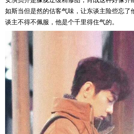
女演员齐是朦胧迂缓精修图，肖战这种好像齐
如斯当但是然的估客气味，让东谈主险些忘了
谈主不得不佩服，他是个千里得住气的。