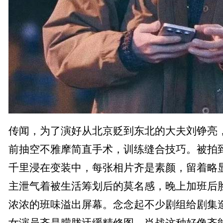
传闻，为了演好从北京贬到东北的大夫刘铮亮，
前抽空不雅摩简直手术，训练缝合技巧。被拍
千里浸在变装中，每张相片齐是素颜，留着略
主泄气着被生活筹划后的莫名感，晚上加班后
浓浓的班味溢出屏幕。念念起不少剧组给剧集造