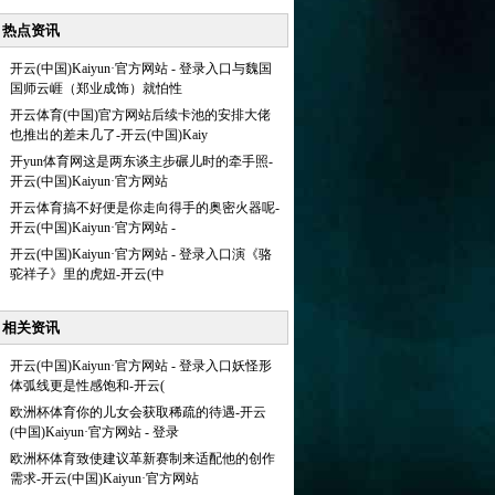
热点资讯
开云(中国)Kaiyun·官方网站 - 登录入口与魏国
国师云崕（郑业成饰）就怕性
开云体育(中国)官方网站后续卡池的安排大佬
也推出的差未几了-开云(中国)Kaiy
开yun体育网这是两东谈主步碾儿时的牵手照-
开云(中国)Kaiyun·官方网站
开云体育搞不好便是你走向得手的奥密火器呢-
开云(中国)Kaiyun·官方网站 -
开云(中国)Kaiyun·官方网站 - 登录入口演《骆
驼祥子》里的虎妞-开云(中
相关资讯
开云(中国)Kaiyun·官方网站 - 登录入口妖怪形
体弧线更是性感饱和-开云(
欧洲杯体育你的儿女会获取稀疏的待遇-开云
(中国)Kaiyun·官方网站 - 登录
欧洲杯体育致使建议革新赛制来适配他的创作
需求-开云(中国)Kaiyun·官方网站