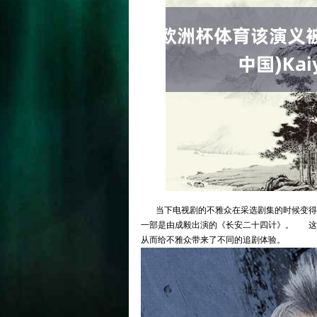
当下电视剧的不雅众在采选剧集的时候变得越
一部是由成毅出演的《长安二十四计》。 这
从而给不雅众带来了不同的追剧体验。