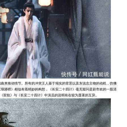
扭曲来推动情节。所有的冲突王人基于塌实的背景以及东说念主物的动机，仿佛
《琅琊榜》相似有着精妙的构想，《长安二十四计》毫无疑问是剧市欢的一股清
《双轨》与《长安二十四计》中演员的说明有在较为显著的互异。