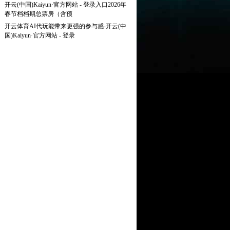
开云(中国)Kaiyun·官方网站 - 登录入口2026年
春节档档期总票房（含预
开云体育AI代玩能带来更强的参与感-开云(中
国)Kaiyun·官方网站 - 登录