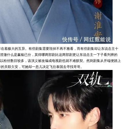
存在着极大的互异。有些剧集需要毁掉不再不雅看，而有些剧集却让东说念主十
澄澈什么是赢输已分，莫得哪两部剧比这两部剧更让东说念主一下子看判辨的
以粉丝数目较多，该演义被改编成电视剧也就不难默契。然则剧集从开端便踏上
母的关联欠安，可她却一忽儿决定飞往泰国去寻找哥哥。