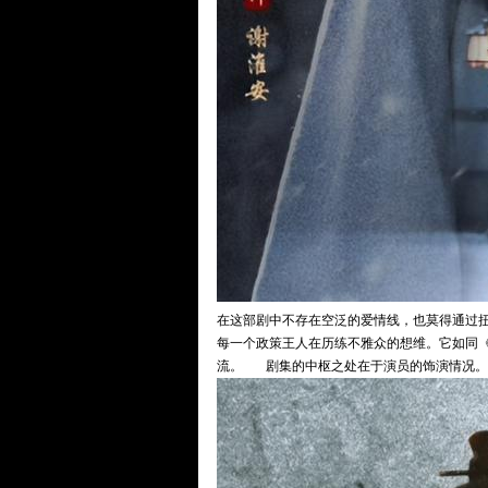
在这部剧中不存在空泛的爱情线，也莫得通过
每一个政策王人在历练不雅众的想维。它如同
流。 剧集的中枢之处在于演员的饰演情况。