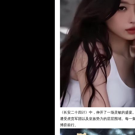
《长安二十四计》中，伸开了一场灵敏的盛宴
遭受虎贲军团以及皇族势力的层层围堵。每一
博弈前行。