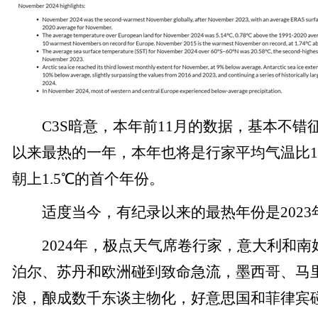
C3S暗意，本年前11月的数据，基本不错征
以来最热的一年，本年也将是行家平均气温比185
朝上1.5℃的首个年份。
适度当今，有纪录以来的最热年份是2023
2024年，极点天气席卷行家，意大利和南
泊尔、苏丹和欧洲碰到致命急流，墨西哥、马
浪，酿成数千东谈主物化，好意思国和菲律宾