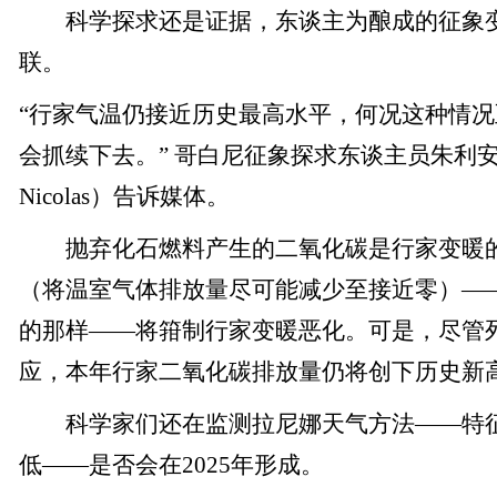
科学探求还是证据，东谈主为酿成的征象变
联。
“行家气温仍接近历史最高水平，何况这种情
会抓续下去。” 哥白尼征象探求东谈主员朱利安·尼
Nicolas）告诉媒体。
抛弃化石燃料产生的二氧化碳是行家变暖的
（将温室气体排放量尽可能减少至接近零）—
的那样——将箝制行家变暖恶化。可是，尽管
应，本年行家二氧化碳排放量仍将创下历史新
科学家们还在监测拉尼娜天气方法——特征
低——是否会在2025年形成。