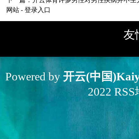
下一篇：
开云体育许多男性对男性疾病并不生分-开
网站 - 登录入口
友
Powered by
开云(中国)Kai
2022
RS