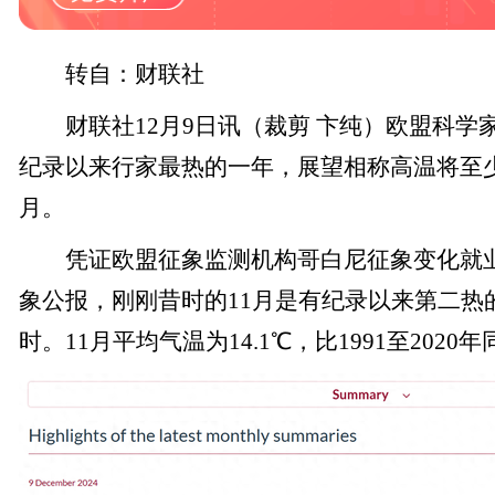
转自：财联社
财联社12月9日讯（裁剪 卞纯）欧盟科学
纪录以来行家最热的一年，展望相称高温将至少
月。
凭证欧盟征象监测机构哥白尼征象变化就业局
象公报，刚刚昔时的11月是有纪录以来第二热的1
时。11月平均气温为14.1℃，比1991至2020