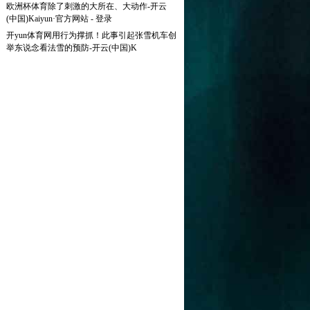
欧洲杯体育除了刺激的大所在、大动作-开云
(中国)Kaiyun·官方网站 - 登录
开yun体育网用行为撑抓！此事引起张雪机车创
举东说念看法雪的预防-开云(中国)K