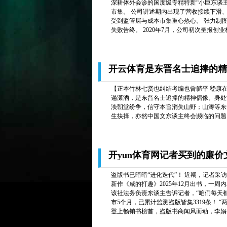
深耕体外会诊的国度级专精特新“小巨东谈
市集。 公司讲述期内出现了营收接续下滑
受到监管层与成本市集重心热心。 张力制图
失败告终。 2020年7月，公司初次呈报创业板I
开云体育是东晋名士追捧的精神偶
【正本竹林七贤也纠结考编也曾躺平 嵇康
遢潇洒，是东晋名士追捧的精神偶像。身处
淡朝堂纷争，信守本旨消失山野；山涛等东
生抉择，亦然中国文东谈主终会濒临的问题。.
开yun体育网记者买到的廉价文籍
盗版书已暗暗“进化迭代”！ 近期，记者采
新作《咸的打趣》2025年12月出书，一
该社法务负责东谈主告诉记者，“咱们每天
市5个月，已累计监测盗版皆集3319条！ 
登上畅销书榜首，盗版书商闻风而动，李娟作品