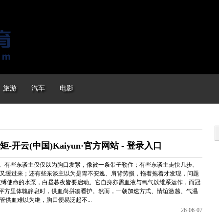
旅游
汽车
电影
云(中国)Kaiyun·官方网站 - 登录入口
”。有些东谈主仅仅以为胸口发紧，像被一条带子勒住；有些东谈主走快几步、
又缓过来；还有些东谈主以为是胃不安逸、肩背劳损，拖着拖着才发现，问题
束缚使命的水泵，白昼暮夜皆要启动。它自身亦需血液与氧气以维系运作，而冠
。平方里体魄静息时，供血尚拼凑看护。然而，一朝加速方式、情谊激越、气温
供血难以为继，胸口便易泛起不...
26-06-07