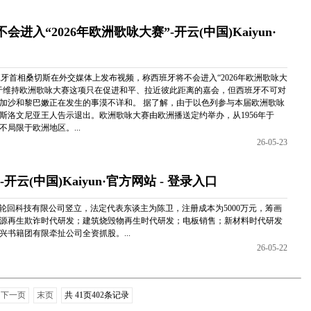
进入“2026年欧洲歌咏大赛”-开云(中国)Kaiyun·
班牙首相桑切斯在外交媒体上发布视频，称西班牙将不会进入“2026年欧洲歌咏大
于维持欧洲歌咏大赛这项只在促进和平、拉近彼此距离的嘉会，但西班牙不可对
加沙和黎巴嫩正在发生的事漠不详和。 据了解，由于以色列参与本届欧洲歌咏
斯洛文尼亚王人告示退出。欧洲歌咏大赛由欧洲播送定约举办，从1956年于
局限于欧洲地区。...
26-05-23
云(中国)Kaiyun·官方网站 - 登录入口
轮回科技有限公司竖立，法定代表东谈主为陈卫，注册成本为5000万元，筹画
源再生欺诈时代研发；建筑烧毁物再生时代研发；电板销售；新材料时代研发
书籍团有限牵扯公司全资抓股。...
26-05-22
下一页
末页
共
41
页
402
条记录