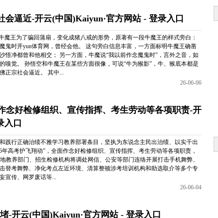
逼近-开云(中国)Kaiyun·官方网站 - 登录入口
，牛魔王为了骗回蒲扇，变化成猪八戒的形势，原著有一段牛魔王的样式旁白：
魔鬼时开yun体育网，曾经会他。 这句旁白信息丰富，一方面标明牛魔王确凿
沙悟净都曾和他相交； 另一方面，牛魔说“我以前作念魔鬼时”，言外之音，如
的嗅觉。 孙悟空和牛魔王在某些方面很像，可说“牛为猴影”，牛、猴底本都是
正宗社会逼近。 其中...
26-06-06
面作念好检修组织、宣传指挥、考生劳动等各项职责-开
登录入口
开采和践行正确治绩不雅学习教养部署条目，坚执为东说念主民出治绩、以实干出
26年高考护飞翔动”，全面作念好检修组织、宣传指挥、考生劳动等各项职责，
艺，各地教养部门、招生检修机构将调处网信、公安等部门连络开展打击手机舞弊、
击替考舞弊、净化考点左近环境、清算整顿涉考培训机构和助选取介等多个专
宣传、网罗废话等...
26-06-04
云(中国)Kaiyun·官方网站 - 登录入口