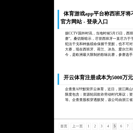
体育游戏app平台称西班牙将不会
官方网站 - 登录入口
据CCTV国外时讯，当地时候5月15日，西
赛”。桑切斯暗示，尽管西班牙一直尽力于
犯法干戈和种族殒命保握千里默，也不可对
大赛，现在西班牙、荷兰、冰岛、爱尔兰和
今，是欧洲最大限制的歌咏比赛，参赛选手不
开云体育注册成本为5000万元-开
企查查APP默契开云体育，近日，浙江两山
限度包含：资源轮回欺诈劳动时代筹议；资
等。企查查股权穿透默契，该公司由浙江省兴
首页
上一页
1
2
3
4
5
6
7